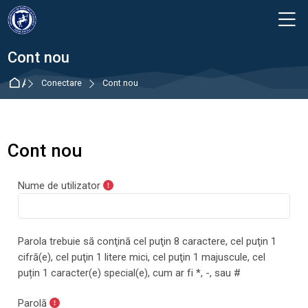
Skip to navigation
Skip to login form
Sari la conţinutul principal
Skip to footer
M
Cont nou
Acasă
Conectare
Cont nou
Cont nou
Nume de utilizator
Parola trebuie să conţină cel puţin 8 caractere, cel puţin 1
cifră(e), cel puţin 1 litere mici, cel puţin 1 majuscule, cel
puțin 1 caracter(e) special(e), cum ar fi *, -, sau #
Parolă