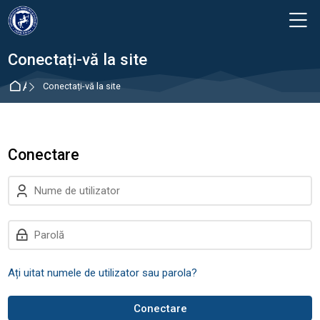
Skip to navigation
Skip to login form
Sari la conţinutul principal
Skip to footer
M
Conectați-vă la site
Acasă
Conectați-vă la site
Conectare
Treci peste crearea unui cont nou
Nume de utilizator
Parolă
Ați uitat numele de utilizator sau parola?
Conectare